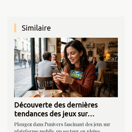
Similaire
Découverte des dernières
tendances des jeux sur
plateforme mobile
Plongez dans l’univers fascinant des jeux sur
plateforme mobile, un secteur en pleine...