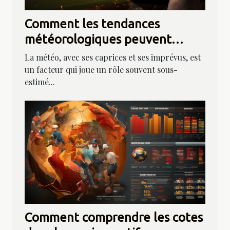
Comment les tendances
météorologiques peuvent
influencer les résultats des
La météo, avec ses caprices et ses imprévus, est
paris sportifs
un facteur qui joue un rôle souvent sous-
estimé...
Comment comprendre les cotes