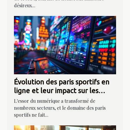
désireux...
Évolution des paris sportifs en
ligne et leur impact sur les
boutiques traditionnelles
L'essor du numérique a transformé de
nombreux secteurs, et le domaine des paris
sportifs ne fait...