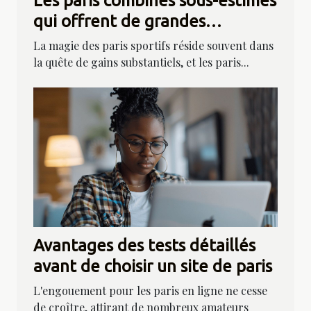
Les paris combinés sous-estimés
qui offrent de grandes
récompenses pour les parieurs
La magie des paris sportifs réside souvent dans
avisés
la quête de gains substantiels, et les paris...
Avantages des tests détaillés
avant de choisir un site de paris
L'engouement pour les paris en ligne ne cesse
de croître, attirant de nombreux amateurs