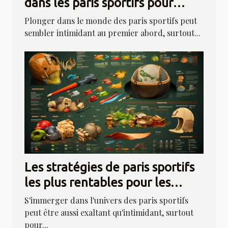
dans les paris sportifs pour
débutants
Plonger dans le monde des paris sportifs peut
sembler intimidant au premier abord, surtout...
Les stratégies de paris sportifs
les plus rentables pour les
débutants
S'immerger dans l'univers des paris sportifs
peut être aussi exaltant qu'intimidant, surtout
pour...