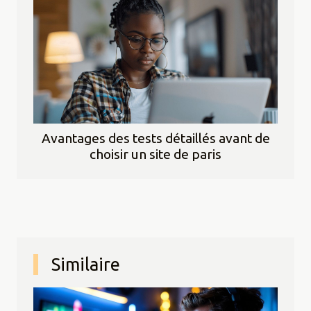
Avantages des tests détaillés avant de
choisir un site de paris
Similaire