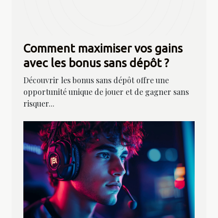
Comment maximiser vos gains
avec les bonus sans dépôt ?
Découvrir les bonus sans dépôt offre une
opportunité unique de jouer et de gagner sans
risquer...