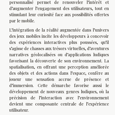
personnalisé permet de renouveler l’intérêt et
d’augmenter l’engagement des utilisateurs, tout en
stimulant leur curiosité face aux possibilités offertes
par le mobile.
L’intégration de la réalité augmentée dans l’univers
des jeux mobiles incite les développeurs à concevoir
des expériences interactives plus poussées, qu’il
s’agisse de chasses aux trésors virtuelles, d’aventures
narratives géolocalisées ou d’applications ludiques
favorisant la découverte de son environnement. La
spatialisation, en offrant une perception améliorée
des objets et des actions dans l’espace, confère au
joueur une sensation accrue de présence et
d’immersion. Cette démarche favorise aussi le
développement de nouveaux genres ludiques, où la
précision de l’interaction avec l’environnement
devient une composante centrale de l’expérience
utilisateur.