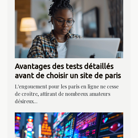
Avantages des tests détaillés
avant de choisir un site de paris
L'engouement pour les paris en ligne ne cesse
de croître, attirant de nombreux amateurs
désireux...