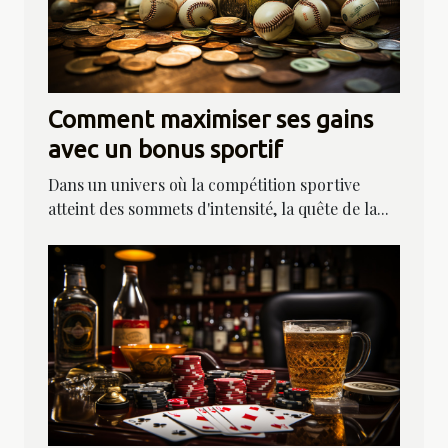
Comment maximiser ses gains
avec un bonus sportif
Dans un univers où la compétition sportive
atteint des sommets d'intensité, la quête de la...