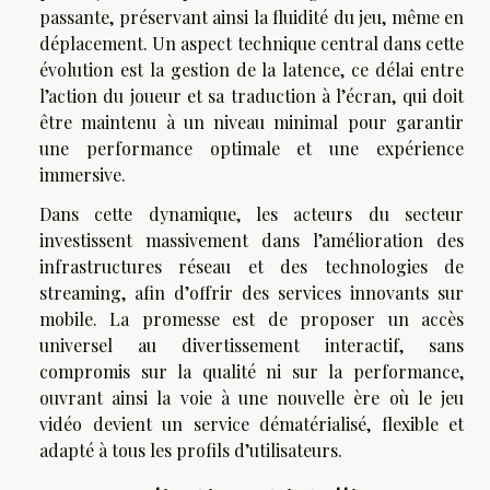
passante, préservant ainsi la fluidité du jeu, même en
déplacement. Un aspect technique central dans cette
évolution est la gestion de la latence, ce délai entre
l’action du joueur et sa traduction à l’écran, qui doit
être maintenu à un niveau minimal pour garantir
une performance optimale et une expérience
immersive.
Dans cette dynamique, les acteurs du secteur
investissent massivement dans l’amélioration des
infrastructures réseau et des technologies de
streaming, afin d’offrir des services innovants sur
mobile. La promesse est de proposer un accès
universel au divertissement interactif, sans
compromis sur la qualité ni sur la performance,
ouvrant ainsi la voie à une nouvelle ère où le jeu
vidéo devient un service dématérialisé, flexible et
adapté à tous les profils d’utilisateurs.