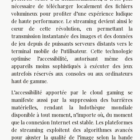
nécessaire de télécharger localement des fichiers
volumineux pour profiter d’une expérience ludique
de haute performance. Le streaming devient ainsi le
cœur de cette révolution, en permettant la
transmission instantanée des images et des données
de jeu depuis de puissants serveurs distants vers le
terminal mobile de l’utilisateur. Cette technologie
optimise l’accessibilité, autorisant même des
appareils moins sophistiqués à exécuter des jeux
autrefois réservés aux consoles ou aux ordinateurs
haut de gamme.
L’accessibilité apportée par le cloud gaming se
manifeste aussi par la suppression des barrières
matérielles, rendant la ludothèque mondiale
disponible à tout moment, n’importe où, du moment
que la connexion Internet est stable. Les plateformes
de streaming exploitent des algorithmes avancés
pour ajuster la qualité de l’image selon la bande