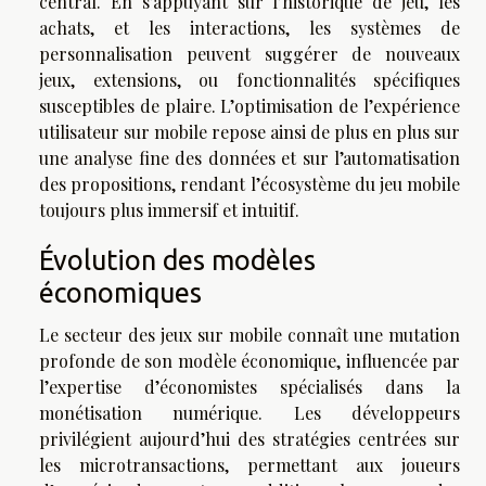
central. En s’appuyant sur l’historique de jeu, les
achats, et les interactions, les systèmes de
personnalisation peuvent suggérer de nouveaux
jeux, extensions, ou fonctionnalités spécifiques
susceptibles de plaire. L’optimisation de l’expérience
utilisateur sur mobile repose ainsi de plus en plus sur
une analyse fine des données et sur l’automatisation
des propositions, rendant l’écosystème du jeu mobile
toujours plus immersif et intuitif.
Évolution des modèles
économiques
Le secteur des jeux sur mobile connaît une mutation
profonde de son modèle économique, influencée par
l’expertise d’économistes spécialisés dans la
monétisation numérique. Les développeurs
privilégient aujourd’hui des stratégies centrées sur
les microtransactions, permettant aux joueurs