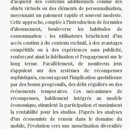
d’acquérir des contenus additionnels comme des
objets virtuels ou des éléments de personnalisation,
moyennant un paiement rapide et souvent modeste.
Cette approche, couplée à l’introduction de formules
d’abonnement, bouleverse les habitudes de
consommation : les utilisateurs bénéficient d’un
accès continu à du contenu exclusif, à des avantages
compétitifs ou à des expériences sans publicité,
renforçant ainsi la fidélisation et l’engagement sur le
long terme. Parallèlement, de nombreux jeux
s’appuient sur des systèmes de récompenses
sophistiqués, encourageant l’implication quotidienne
par des bonus progressifs, des défis réguliers ou des
événements temporaires. Ces mécanismes de
récompenses, habilement intégrés au modèle
économique, stimulent la participation et maximisent
la rentabilité pour les studios. D’après les analyses
d’un économiste de renom dans le domaine du
mobile, l’évolution vers une monétisation diversifiée