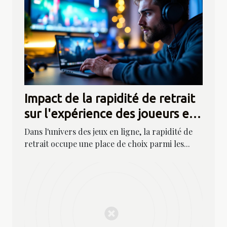
Impact de la rapidité de retrait
sur l'expérience des joueurs en
ligne
Dans l'univers des jeux en ligne, la rapidité de
retrait occupe une place de choix parmi les...