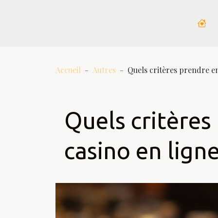
Accueil
Autres
Quels critères prendre en
Quels critères
casino en ligne