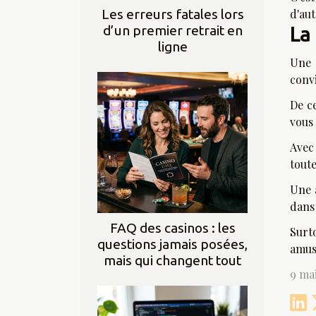
Les erreurs fatales lors
d'aut
d’un premier retrait en
La 
ligne
Une 
convi
De ce
vous 
Avec
toute
Une 
dans 
FAQ des casinos : les
Surto
questions jamais posées,
amusa
mais qui changent tout
9 mai