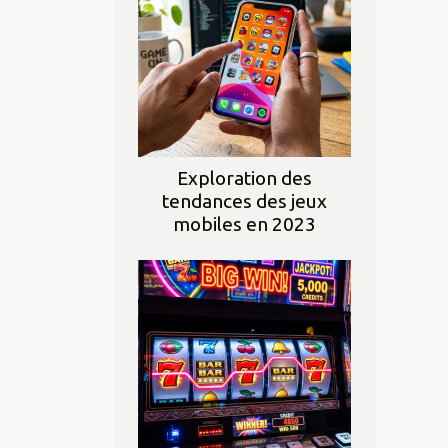
Exploration des
tendances des jeux
mobiles en 2023