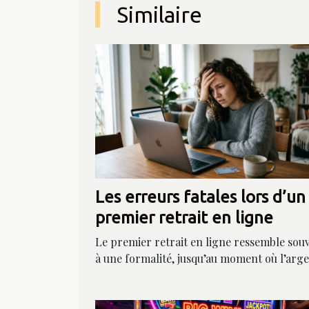
Similaire
Les erreurs fatales lors d’un
premier retrait en ligne
Le premier retrait en ligne ressemble sou
à une formalité, jusqu’au moment où l’argen