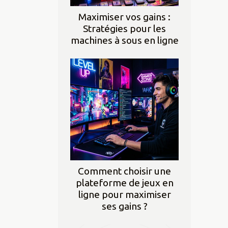
Maximiser vos gains :
Stratégies pour les
machines à sous en ligne
Comment choisir une
plateforme de jeux en
ligne pour maximiser
ses gains ?