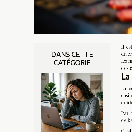
Il e
DANS CETTE
diver
les m
CATÉGORIE
des c
La
Un s
casin
dout
Par 
de ke
C'es