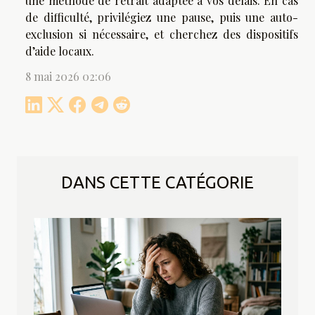
une méthode de retrait adaptée à vos délais. En cas
de difficulté, privilégiez une pause, puis une auto-
exclusion si nécessaire, et cherchez des dispositifs
d’aide locaux.
8 mai 2026 02:06
DANS CETTE CATÉGORIE