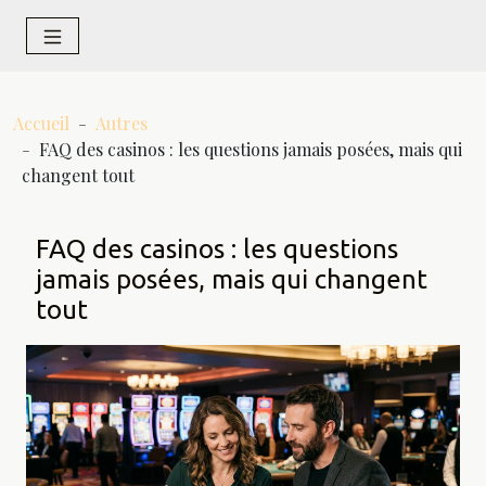
Accueil
Autres
FAQ des casinos : les questions jamais posées, mais qui
changent tout
FAQ des casinos : les questions
jamais posées, mais qui changent
tout