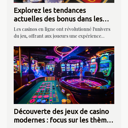
Explorez les tendances
actuelles des bonus dans les
casinos en ligne
Les casinos en ligne ont révolutionné l'univers
du jeu, offrant aux joueurs une expérience...
Découverte des jeux de casino
modernes : focus sur les thèmes