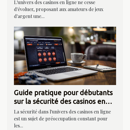
innovants
L'univers des casinos en ligne ne cesse
d'évoluer, proposant aux amateurs de jeux
d'argent une...
Guide pratique pour débutants
sur la sécurité des casinos en
ligne sans exigences de mise
La sécurité dans l'univers des casinos en ligne
est un sujet de préoccupation constant pour
les...