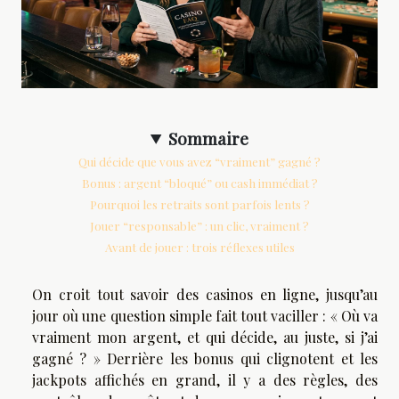
Sommaire
Qui décide que vous avez “vraiment” gagné ?
Bonus : argent “bloqué” ou cash immédiat ?
Pourquoi les retraits sont parfois lents ?
Jouer “responsable” : un clic, vraiment ?
Avant de jouer : trois réflexes utiles
On croit tout savoir des casinos en ligne, jusqu’au
jour où une question simple fait tout vaciller : « Où va
vraiment mon argent, et qui décide, au juste, si j’ai
gagné ? » Derrière les bonus qui clignotent et les
jackpots affichés en grand, il y a des règles, des