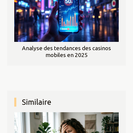
Analyse des tendances des casinos
mobiles en 2025
Similaire